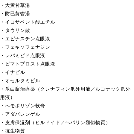
・大黄甘草湯
・防已黄耆湯
・イコサペント酸エチル
・タウリン散
・エピナスチン点眼液
・フェキソフェナジン
・レバミピド点眼液
・ビマトプロスト点眼液
・イナビル
・オセルタミビル
・爪白癬治療薬（クレナフィン爪外用液／ルコナック爪外
用液）
・ヘモポリゾン軟膏
・アダパレンゲル
・皮膚保湿剤（ヒルドイド／ヘパリン類似物質）
・抗生物質