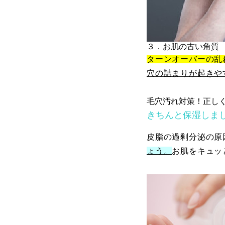
３．お肌の古い角質
ターンオーバーの乱
穴の詰まりが起きや
毛穴汚れ対策！正し
きちんと保湿しま
皮脂の過剰分泌の原
ょう。
お肌をキュッ