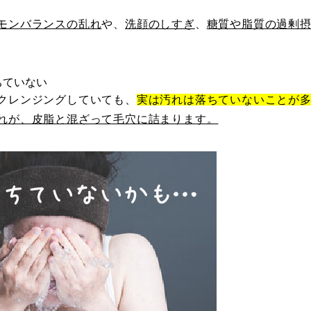
モンバランスの乱れ
や、
洗顔のしすぎ
、
糖質や脂質の過剰
ちていない
クレンジングしていても、
実は汚れは落ちていないことが
れが、皮脂と混ざって毛穴に詰まります。