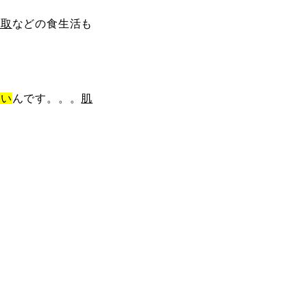
摂取
などの食生活も
多い
んです。。。
肌